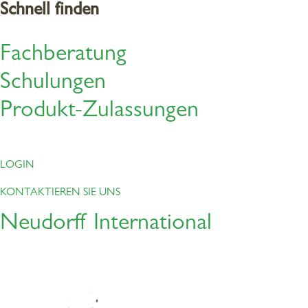
Schnell finden
Entdecken Sie unseren
Fachberatung
interaktiven Katalog
Schulungen
Produkt-Zulassungen
LOGIN
KONTAKTIEREN SIE UNS
Gesamtkatalog
2026
Neudorff International