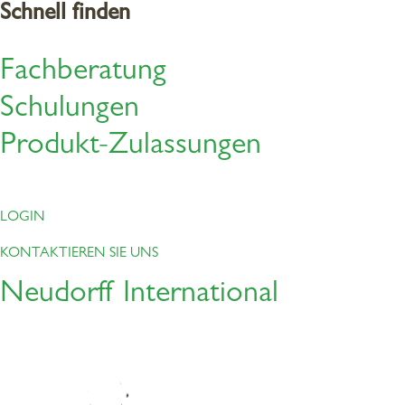
Hier finden Sie alles rund
Schnell finden
um Schulungen & Co.
Fachberatung
Loggen
Sie sich ein, um vollen Zugriff zu erhalten
Schulungen
Produkt-Zulassungen
LOGIN
KONTAKTIEREN SIE UNS
Neudorff International